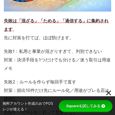
失敗は「混ざる」「ためる」「過信する」に集約され
ます
。
先に対策を打てば、ほぼ防げます。
失敗1：私用と事業が混ざりすぎて、判別できない
対策：決済手段を1つだけでも分ける／迷う取引は用途
メモ
失敗2：ルールを作らず毎回手で直す
対策：頻出10件だけ先にルール化／用途がブレる店は
後回し
無料アカウント作成のみでPOS
失敗3：OCRを信じ切って見直さない
Squareを試してみる
レジが使える！
対策：金額と用途だけは必ず確認／週1回で早めに間違